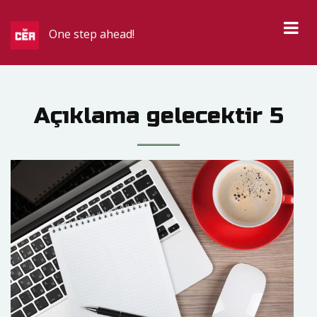
One step ahead!
Açıklama gelecektir 5