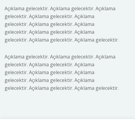
Açıklama gelecektir. Açıklama gelecektir. Açıklama
gelecektir. Açıklama gelecektir. Açıklama
gelecektir. Açıklama gelecektir. Açıklama
gelecektir. Açıklama gelecektir. Açıklama
gelecektir. Açıklama gelecektir. Açıklama gelecektir.
Açıklama gelecektir. Açıklama gelecektir. Açıklama
gelecektir. Açıklama gelecektir. Açıklama
gelecektir. Açıklama gelecektir. Açıklama
gelecektir. Açıklama gelecektir. Açıklama
gelecektir. Açıklama gelecektir. Açıklama gelecektir.