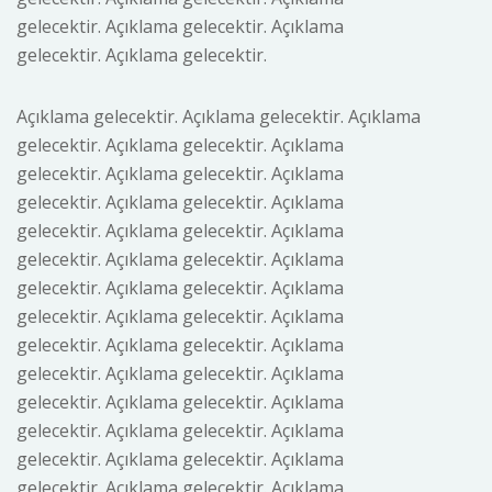
gelecektir. Açıklama gelecektir. Açıklama
gelecektir. Açıklama gelecektir.
Açıklama gelecektir. Açıklama gelecektir. Açıklama
gelecektir. Açıklama gelecektir. Açıklama
gelecektir. Açıklama gelecektir. Açıklama
gelecektir. Açıklama gelecektir. Açıklama
gelecektir. Açıklama gelecektir. Açıklama
gelecektir. Açıklama gelecektir. Açıklama
gelecektir. Açıklama gelecektir. Açıklama
gelecektir. Açıklama gelecektir. Açıklama
gelecektir. Açıklama gelecektir. Açıklama
gelecektir. Açıklama gelecektir. Açıklama
gelecektir. Açıklama gelecektir. Açıklama
gelecektir. Açıklama gelecektir. Açıklama
gelecektir. Açıklama gelecektir. Açıklama
gelecektir. Açıklama gelecektir. Açıklama